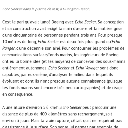
Echo Seeker dans la piscine de test, à Hutington Beach.
C’est le pari qu’avait lancé Boeing avec
Echo Seeker
. Sa conception
et sa construction avait exigé la main d’œuvre et la matière grise
d’une cinquantaine de personnes pendant trois ans. Pour presque
10 mètres de long,
Echo Seeker
est deux fois plus grand qu’
Echo
Ranger
, d’une décennie son ainé. Pour contourner les problèmes de
communications surface/fonds marins, les ingénieurs de Boeing
ont eu la bonne idée (et les moyens) de concevoir des sous-marins
entièrement autonomes.
Echo Seeker
et
Echo Voyager
sont donc
capables, par eux-même, d’analyser le milieu dans lequel ils
évoluent et dont ils n’ont presque aucune connaissance (puisque
les fonds marins sont encore très peu cartographiés) et de réagir
en conséquence.
A une allure d’environ 5,6 km/h,
Echo Seeker
peut parcourir une
distance de plus de 400 kilomètres sans rechargement, soit
environ 3 jours. Mais la vraie rupture, c’était qu’il ne requérait pas
d’assistance à la surface. Son sonar lui permet par exemple de