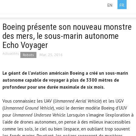
EN
FR
Boeing présente son nouveau monstre
des mers, le sous-marin autonome
Echo Voyager
Actualités
Robots
Mar. 25, 2016
Le géant de l’aviation américain Boeing a créé un sous-marin
autonome capable de voyager à plus de 3300 mètres de
profondeur pour une durée maximale de six mois.
Vous connaissiez les UAV (
Unmanned Aerial Vehicle
) et les UGV
(
Unmanned Ground Vehicle
), voici le dernier modèle Boeing d’UUV
pour
Unmanned Undersea Vehicle
. Lorsqu’on s’imagine l’exploration à
l’aide de drones autonomes, on pense à des milieux inaccessibles
comme les sols, le ciel ou bien l’espace, en oubliant trop souvent
les fonds marins. Pourtant, les océans regorgent de mystères